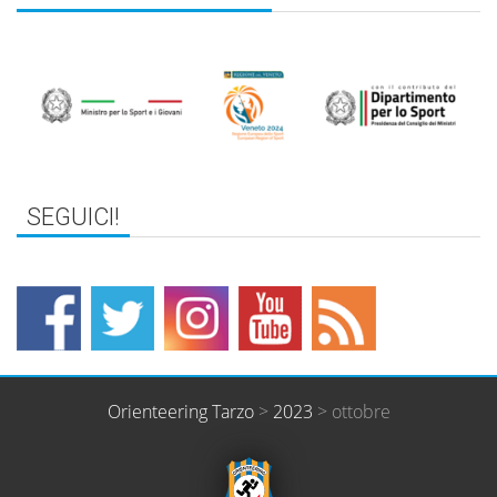
Orienteering Tarzo
>
2023
>
ottobre