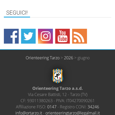
Orienteering Tarzo
>
2026
>
giugno
Orienteering Tarzo a.s.d.
Via Cesare Battisti, 12
-
Tarzo
(
TV
)
CF:
93011380263
- PIVA:
IT04270090261
Affiliazione FISO:
0147
- Registro CONI:
34246
@ofni
ratro
ti.oz
-
neiro
ireet
ratgn
el@oz
amlag
ti.li