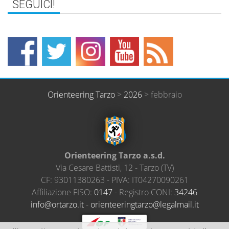
Orienteering Tarzo
>
2026
>
febbraio
Orienteering Tarzo a.s.d.
Via Cesare Battisti, 12
-
Tarzo
(
TV
)
CF:
93011380263
- PIVA:
IT04270090261
Affiliazione FISO:
0147
- Registro CONI:
34246
@ofni
ratro
ti.oz
-
neiro
ireet
ratgn
el@oz
amlag
ti.li