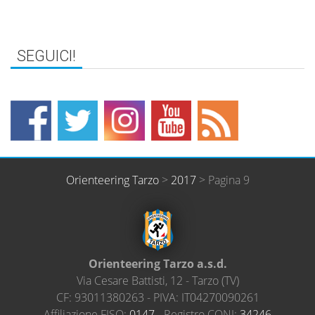
Orienteering Tarzo
>
2017
> Pagina 9
Orienteering Tarzo a.s.d.
Via Cesare Battisti, 12
-
Tarzo
(
TV
)
CF:
93011380263
- PIVA:
IT04270090261
Affiliazione FISO:
0147
- Registro CONI:
34246