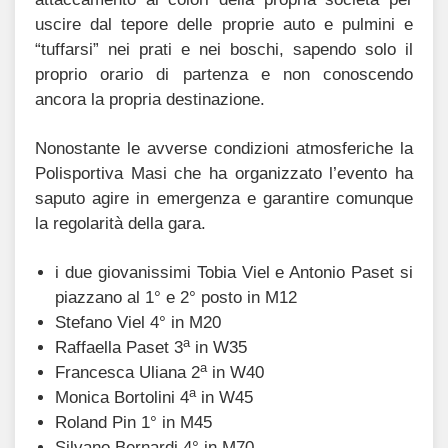
uscire dal tepore delle proprie auto e pulmini e
“tuffarsi” nei prati e nei boschi, sapendo solo il
proprio orario di partenza e non conoscendo
ancora la propria destinazione.
Nonostante le avverse condizioni atmosferiche la
Polisportiva Masi che ha organizzato l’evento ha
saputo agire in emergenza e garantire comunque
la regolarità della gara.
i due giovanissimi Tobia Viel e Antonio Paset si
piazzano al 1° e 2° posto in M12
Stefano Viel 4° in M20
a
Raffaella Paset 3
in W35
a
Francesca Uliana 2
in W40
a
Monica Bortolini 4
in W45
Roland Pin 1° in M45
Silvano Bernardi 4° in M70