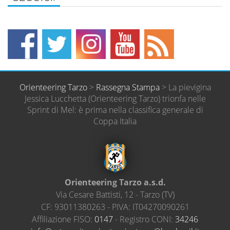
Orienteering Tarzo
>
Rassegna Stampa
>
La pievigina
Jessica Lucchetta (Orienteering Tarzo) trionfa nelle
Sprint di Mel: è prima nella classifica generale di
Coppa Italia
Orienteering Tarzo a.s.d.
Via Cesare Battisti, 12
-
Tarzo
(
TV
)
CF:
93011380263
- PIVA:
IT04270090261
Affiliazione FISO:
0147
- Registro CONI:
34246