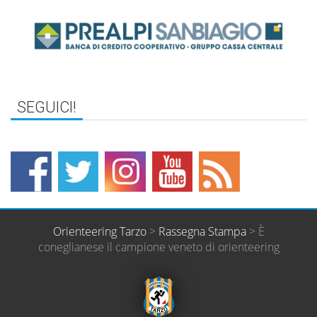
Orienteering Tarzo
>
Rassegna Stampa
>
È
coneglianese il campione veneto di orienteering