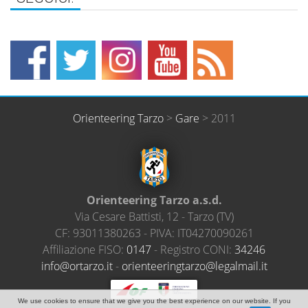
Orienteering Tarzo
>
Gare
>
2011
Orienteering Tarzo a.s.d.
SEGUICI!
Via Cesare Battisti, 12
-
Tarzo
(
TV
)
CF:
93011380263
- PIVA:
IT04270090261
Affiliazione FISO:
0147
- Registro CONI:
34246
@ofni
ratro
ti.oz
-
neiro
ireet
ratgn
el@oz
amlag
ti.li