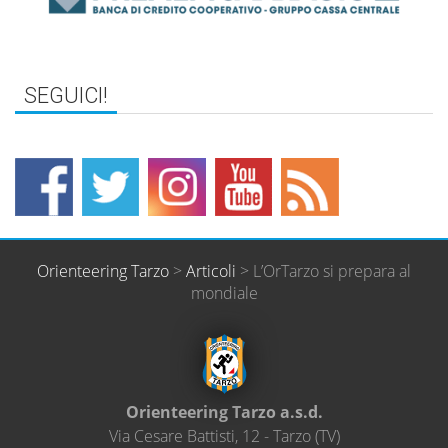
Orienteering Tarzo
>
Articoli
>
L’OrTarzo si prepara al
mondiale
Orienteering Tarzo a.s.d.
Via Cesare Battisti, 12
-
Tarzo
(
TV
)