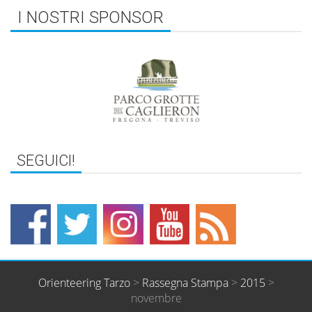
I NOSTRI SPONSOR
Orienteering Tarzo
>
Rassegna Stampa
>
2015
>
novembre