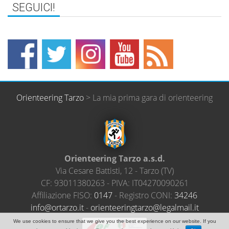
Orienteering Tarzo
>
La mia prima gara di orienteering
Orienteering Tarzo a.s.d.
Via Cesare Battisti, 12
-
Tarzo
(
TV
)
CF:
93011380263
- PIVA:
IT04270090261
Affiliazione FISO:
0147
- Registro CONI:
34246
@ofni
ratro
ti.oz
-
neiro
ireet
ratgn
el@oz
amlag
ti.li