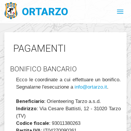
ORTARZO
PAGAMENTI
BONIFICO BANCARIO
Ecco le coordinate a cui effettuare un bonifico.
Segnalarne l'esecuzione a
@ofni
ratro
ti.oz
.
Beneficiario:
Orienteering Tarzo a.s.d.
Indirizzo:
Via Cesare Battisti, 12 - 31020 Tarzo
(TV)
Codice fiscale:
93011380263
Partita IVA:
IT04270090261