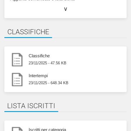
entro i limiti di legge. L'importo totale è visibile n
∨
iscritti per società oppure può essere richiesto v
i
zircs
@inoi
ratro
ti.oz
.
CLASSIFICHE
COME ARRIVARE
Classifiche
23/11/2025 - 47.56 KB
Ritrovo
:
coordinate e indicazioni
Parcheggio
:
coordinate e indicazioni
Intertempi
23/11/2025 - 648.34 KB
LISTA ISCRITTI
Iscritti per categoria