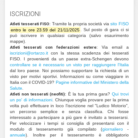
Categorie:
Bianco: 1,5km + 20m
Giallo: 2,3km + 20m
Rosso: 3,3km + 60m
Nero: 4,7km + 120m
Premiazioni:
Oltre alla premiazione della gara a
anche la premiazione finale del Tour Trevigiano 20
ISCRIZIONI
Atleti tesserati FISO:
Tramite la propria società vi
entro le ore 23.59 del 21/11/2025
. Sul posto di 
può iscrivere in qualsiasi categoria (salvo es
mappe).
Atleti tesserati con federazioni estere:
Via
i
zircs
@inoi
ratro
ti.oz
con la stessa scadenza dei 