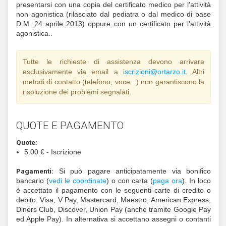
FISO. I provenienti da un paese extra-Scheng
controllare se è necessario un visto per raggiunger
dal loro paese. Noi possiamo supportare la richie
visto per motivi sportivi. Informazioni su come vi
Italia con il COVID-19?
Pagine informative del Minis
Salute
.
Atleti non tesserati (neofiti):
È la tua prima gara
un po' di informazioni
. Chiunque voglia provare pe
volta può effettuare in loco l'iscrizione nel "Ludico
un percorso semplice e senza classifica. C
interessato a partecipare a più gare è invitato a t
Per velocizzare i tempi si consiglia di presentar
modulo di tesseramento già compilato (
gior
annuale
). Inoltre per il tesseramento è obb
presentarsi con una copia del certificato medico per 
non agonistica (rilasciato dal pediatra o dal medi
D.M. 24 aprile 2013) oppure con un certificato per 
agonistica..