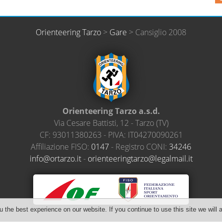
Orienteering Tarzo
>
Gare
>
Cansiglio 2008
Orienteering Tarzo a.s.d.
Via Cesare Battisti, 12
-
Tarzo
(
TV
)
CF:
93011380263
- PIVA:
IT04270090261
Affiliazione FISO:
0147
- Registro CONI:
34246
@ofni
ratro
ti.oz
-
neiro
ireet
ratgn
el@oz
amlag
ti.li
the best experience on our website. If you continue to use this site we will 