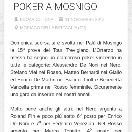
POKER A MOSNIGO
EDOARDO TONA
11 NOVEMBRE 2015
MORIAGO DELLA BATTAGLIA (TV)
Domenica scorsa si è svolta nei Palù di Mosnigo
a
la 15
prova del Tour Trevigiano. L’Ortarzo ha
messo ha segno un clamoroso poker vincendo in
tutte le categorie: Alessandro De Noni nel Nero,
Stefano Viel nel Rosso, Matteo Bernardi nel Giallo
ed Enrico De Martin nel Bianco. Inoltre Benedetta
Vancella prima nel Rosso femminile. Sicuramente
una gara da inserire nei nostri annali.
Molto bene anche gli altri: nel Nero argento a
o
Roland Pin e poco più sotto 6
posto per Enrico
o
De Noni e 7
per Federico Venezian. Nel Rosso
o
argento per Marco Tonetto, 4
posto per