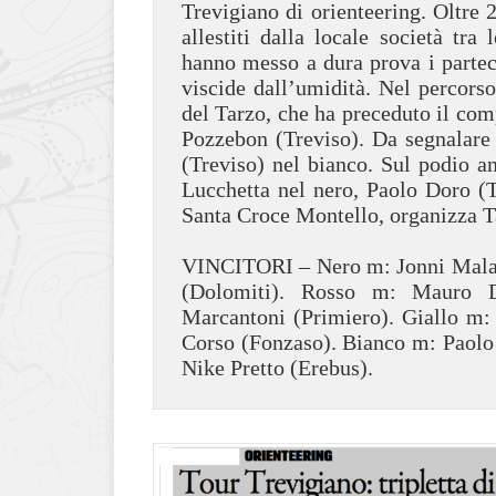
Trevigiano di orienteering. Oltre 25
allestiti dalla locale società tra
hanno messo a dura prova i partecip
viscide dall’umidità. Nel percor
del Tarzo, che ha preceduto il co
Pozzebon (Treviso). Da segnalare 
(Treviso) nel bianco. Sul podio a
Lucchetta nel nero, Paolo Doro (T
Santa Croce Montello, organizza T
VINCITORI – Nero m: Jonni Malaca
(Dolomiti). Rosso m: Mauro D
Marcantoni (Primiero). Giallo m:
Corso (Fonzaso). Bianco m: Paolo 
Nike Pretto (Erebus).