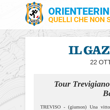
ORIENTEERI
QUELLI CHE NON 
22 OT
Tour Trevigiano:
B
TREVISO - (giumon) Una vittor