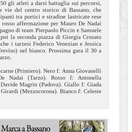
0 gli atleti a darsi battaglia sui percorsi,
 le vie del centro storico di Bassano, che
anti tra portici e stradine lastricate rese
so rosso affermazione per Mauro De Nadai
mpagno di team Pierpaolo Piccin e Samuele
poi la seconda piazza di Giorgia Crosato
nche i tarzesi Federico Venezian e Jessica
reviso) nel bianco. Prossima gara il 30 a
arzo.
rne (Primiero). Nero f: Anna Giovanelli
e Nadai (Tarzo). Rosso f: Antonella
 Davide Magrin (Padova). Giallo f: Giada
Girardi (Mezzocorona). Bianco f: Celeste