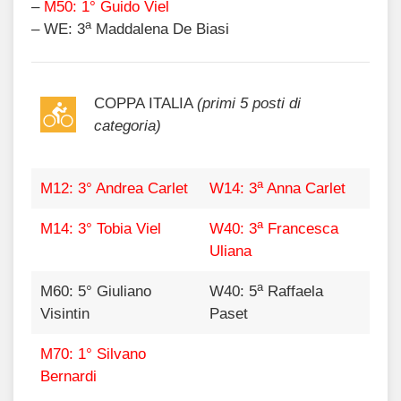
–
M50: 1° Guido Viel
a
– WE: 3
Maddalena De Biasi
COPPA ITALIA
(primi 5 posti di
categoria)
a
M12: 3° Andrea Carlet
W14: 3
Anna Carlet
a
M14: 3° Tobia Viel
W40: 3
Francesca
Uliana
a
M60: 5° Giuliano
W40: 5
Raffaela
Visintin
Paset
M70: 1° Silvano
Bernardi