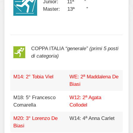
Junior: 11ª ”
Master: 13ª ”
COPPA ITALIA
“generale” (primi 5 posti
di categoria)
a
M14: 2° Tobia Viel
WE: 2
Maddalena De
Biasi
a
M18: 5° Francesco
W12: 2
Agata
Comarella
Collodel
a
M20: 3° Lorenzo De
W14: 4
Anna Carlet
Biasi