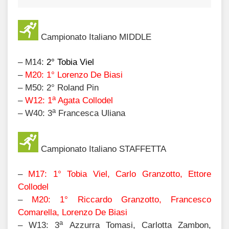
Campionato Italiano MIDDLE
–
M14:
2
°
Tobia Vie
l
–
M20:
1
°
Lorenzo De Biasi
– M50:
2°
Roland Pin
a
–
W12:
1
Agata Collodel
a
– W40:
3
Francesca Uliana
Campionato Italiano STAFFETTA
–
M
17
:
1°
Tobia Viel, Carlo Granzotto, Ettore
Collodel
–
M20:
1°
Riccardo Granzotto,
Francesco
Comarella
, Lorenzo De Biasi
a
– W13: 3
Azzurra Tomasi, Carlotta Zambon,