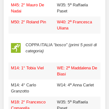
a
M45: 2° Mauro De
W35: 5
Raffaela
Nadai
Paset
a
M50: 2° Roland Pin
W40: 2
Francesca
Uliana
COPPA ITALIA
“bosco” (primi 5 posti di
categoria)
a
M14: 1° Tobia Viel
WE: 2
Maddalena De
Biasi
a
M14: 4° Carlo
W14: 4
Anna Carlet
Granzotto
a
M18: 2° Francesco
W35: 5
Raffaela
Comarella
Paset