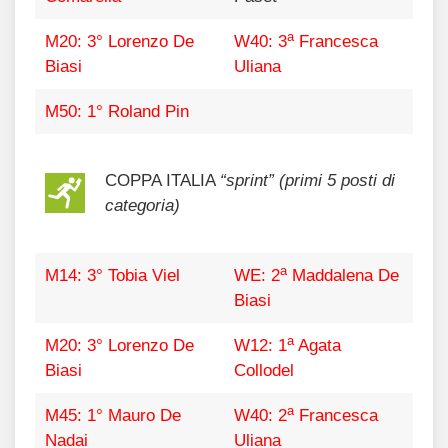
a
M20: 3° Lorenzo De
W40: 3
Francesca
Biasi
Uliana
M50: 1° Roland Pin
COPPA ITALIA
“sprint” (primi 5 posti di
categoria)
a
M14: 3° Tobia Viel
WE: 2
Maddalena De
Biasi
a
M20: 3° Lorenzo De
W12: 1
Agata
Biasi
Collodel
a
M45: 1° Mauro De
W40: 2
Francesca
Nadai
Uliana