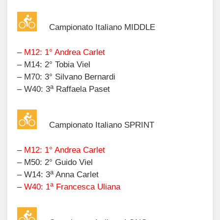
Campionato Italiano MIDDLE
–
M12: 1° Andrea Carlet
–
M14:
2
°
Tobia Vie
l
– M70
: 3° Silvano Bernardi
a
–
W40:
3
Raffaela Paset
Campionato Italiano SPRINT
–
M12: 1° Andrea Carlet
– M50
: 2
°
Guido Viel
a
– W14: 3
Anna Carlet
a
–
W40: 1
Francesca Uliana