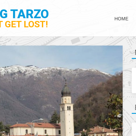
NG TARZO
HOME
 GET LOST!