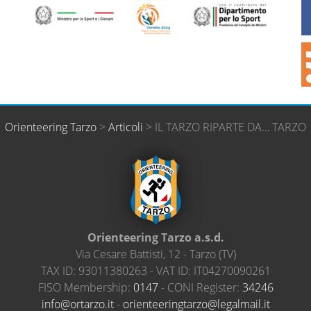
Orienteering Tarzo
>
Articoli
>
IL TARZO RIPARTE DA… TARZO
Orienteering Tarzo a.s.d.
Via Cesare Battisti, 12
-
Tarzo
(
TV
)
TAX ID:
93011380263
- VAT ID:
IT04270090261
FISO Membership:
0147
- CONI Register:
34246
@ofni
ratro
ti.oz
-
neiro
ireet
ratgn
el@oz
amlag
ti.li