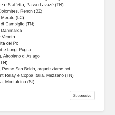
le e Staffetta, Passo Lavazè (TN)
 Dolomites, Renon (BZ)
, Merate (LC)
 di Campiglio (TN)
, Danimarca
O Veneto
lta del Po
nt e Long, Puglia
 Altopiano di Asiago
(TN)
a, Passo San Boldo, organizziamo noi
int Relay e Coppa Italia, Mezzano (TN)
a, Montalcino (SI)
Successivo