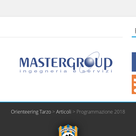
Orienteering Tarzo
>
Articoli
>
Programmazione 2018